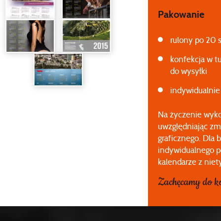
Pakowanie
rulony po 20 
konfekcja w t
do wysyłki
indywidualnie
Na życzenie wyko
uwzględniając zmi
graficznego. Dla 
indywidualnego p
kalendarze z nie
Zachęcamy do ko