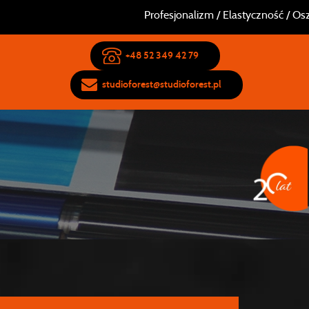
Profesjonalizm / Elastyczność / Oszczędn
+48 52 349 42 79
studioforest@studioforest.pl