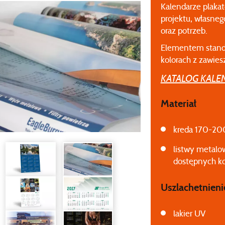
Kalendarze plak
projektu, własne
oraz potrzeb.
Elementem stand
kolorach z zawies
KATALOG KAL
Materiał
kreda 170-20
listwy metalo
dostępnych ko
Uszlachetnieni
lakier UV