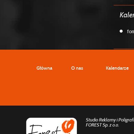
Kale
fo
Główna
O nas
Kalendarze
Studio Reklamy i Poligrafi
FOREST Sp. z o.o.