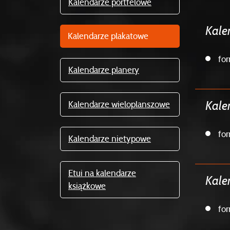
Kalendarze portfelowe
Kale
Kalendarze plakatowe
fo
Kalendarze planery
Kalendarze wieloplanszowe
Kale
fo
Kalendarze nietypowe
Etui na kalendarze
Kale
książkowe
fo