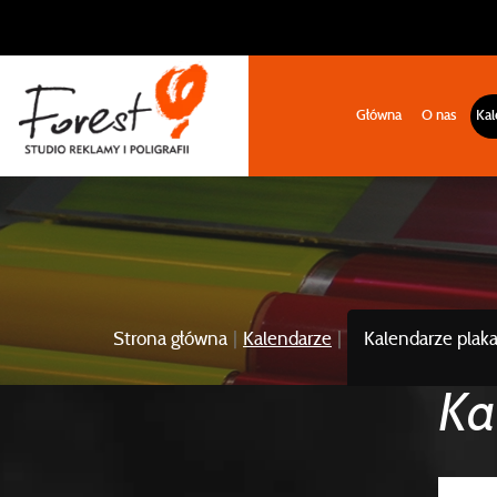
Główna
O nas
Kal
Strona główna
|
Kalendarze
|
Kalendarze plak
Ka