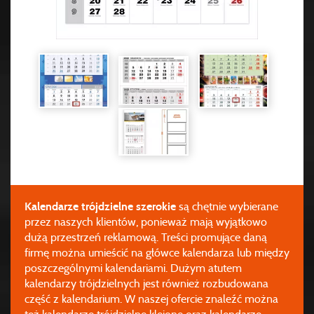
Kalendarze trójdzielne szerokie
są chętnie wybierane
przez naszych klientów, ponieważ mają wyjątkowo
dużą przestrzeń reklamową. Treści promujące daną
firmę można umieścić na główce kalendarza lub między
poszczególnymi kalendariami. Dużym atutem
kalendarzy trójdzielnych jest również rozbudowana
część z kalendarium. W naszej ofercie znaleźć można